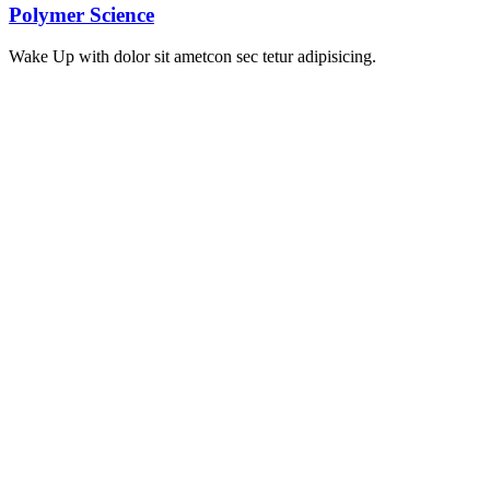
Polymer Science
Wake Up with dolor sit ametcon sec tetur adipisicing.
Σκοπός μας είναι η υγεία και η φροντίδα των αναγκών τόσο των
ανθρώπων της Μυκόνου όσο και των επισκεπτών της. Επιλέξτε
ανάμεσα σε προϊόντα φαρμακείου, βιταμίνες & συμπληρώματα
διατροφής, προϊόντα ομορφιάς, βρεφικά & παιδικά προϊόντα,
προϊόντα αντηλιακής προστασίας και πολλά άλλα.
ΕΠΙΚΟΙΝΩΝΙΑ
+30 22890 72242
Δευτέρα-Σάββατο: 08:00πμ-00:00πμ
Κυριακή: 10:00πμ-22:00μμ.
info@thelocalpharmacy.gr