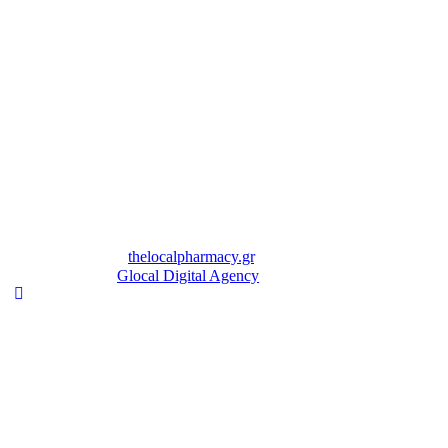
Copyright © 2026
thelocalpharmacy.gr
. All rights reserved.
Made with ❤ by
Glocal Digital Agency